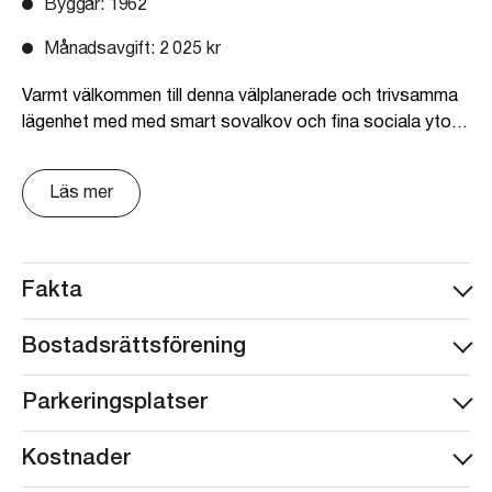
Byggår
: 1962
Månadsavgift
: 2 025 kr
Varmt välkommen till denna välplanerade och trivsamma
lägenhet med med smart sovalkov och fina sociala ytor!
Här erbjuds ett ljust och luftigt boende med fransk
balkong från vardagsrummet som skapar härligt
Läs mer
ljusinsläpp och en öppen känsla.
Köket har en modern och stilren design med svarta och
vita luckor samt är utrustat med kyl/frys, glashäll, ugn
Fakta
och fläkt. Intill fönstret finns en naturlig plats för
matgrupp där du kan njuta av både vardagsmiddagar och
Bostadsrättsförening
morgonkaffet i ett fint ljus.
Vardagsrummet erbjuder gott om plats för både
Parkeringsplatser
soffgrupp och övrigt möblemang, medan sovalkoven
skapar en avskild och mysig sovplats. Det helkaklade
Kostnader
badrummet är fräscht och utrustat med dusch, WC,