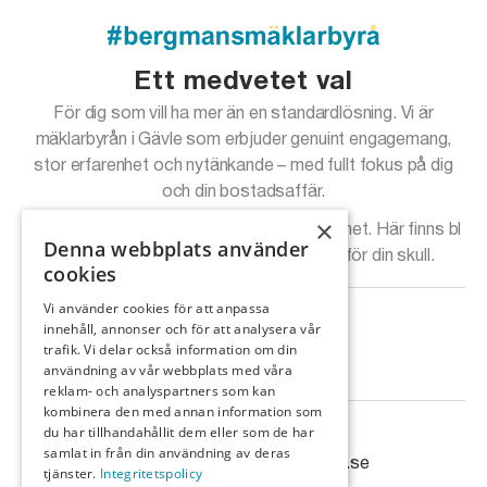
Ett medvetet val
För dig som vill ha mer än en standardlösning. Vi är
mäklarbyrån i Gävle som erbjuder genuint engagemang,
stor erfarenhet och nytänkande – med fullt fokus på dig
och din bostadsaffär.
×
Ansluten till Mäklarsamfundet för din trygghet. Här finns bl
Denna webbplats använder
a kundvägledare som svarar på frågor för din skull.
cookies
Vi använder cookies för att anpassa
Till salu
innehåll, annonser och för att analysera vår
Köp/sälj
trafik. Vi delar också information om din
användning av vår webbplats med våra
Om oss
reklam- och analyspartners som kan
kombinera den med annan information som
Kontakta oss
du har tillhandahållit dem eller som de har
samlat in från din användning av deras
info@bergmansmaklarbyra.se
tjänster.
Integritetspolicy